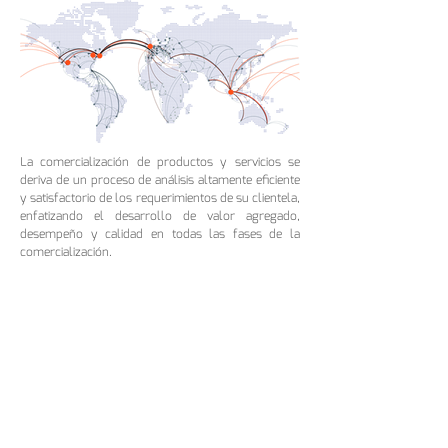
La comercialización de productos y servicios se
deriva de un proceso de análisis altamente eficiente
y satisfactorio de los requerimientos de su clientela,
enfatizando el desarrollo de valor agregado,
desempeño y calidad en todas las fases de la
comercialización.
Un equipo de profesionales de Atomes aprovecha
las herramientas y estudios científicos y de
marketing más avanzados para destacar las
cualidades y ventajas
económicas de los
productos
y servicios de Atomes.
Además,
Atomes
cuenta con especialistas
dedicados en la línea de productos para reclutar,
capacitar y apoyar a sus representantes,
distribuidores y socios comerciales para garantizar