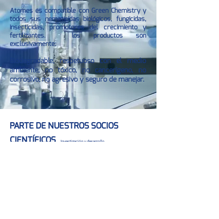
Atomes es compatible con Green Chemistry y
todos sus nematicidas biológicos, fungicidas,
insecticidas, promotores del crecimiento y
fertilizantes.
los productos
son
exclusivamente:
Biodegradable, respetuoso con el medio
ambiente, no tóxico, no cancerígeno, no
corrosivo, no agresivo y seguro de manejar.
PARTE DE NUESTROS SOCIOS
CIENTÍFICOS
Investigación y desarrollo