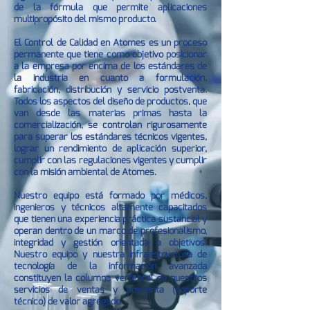
de la fórmula que permite aplicaciones
multipropósito del mismo producto.
El Control de Calidad en Atomes es un proceso
permanente que tiene como objetivo posicionar
a la empresa por encima de los estándares de
la industria en cuanto a formulación,
fabricación, distribución y servicio postventa.
Todos los aspectos del diseño de productos, que
van desde las materias primas hasta la
comercialización, se controlan rigurosamente
para superar los estándares técnicos vigentes,
lograr un rendimiento de aplicación superior,
cumplir con las regulaciones vigentes y cumplir
con la misión ambiental de Atomes.
Nuestro equipo está formado por médicos,
ingenieros y técnicos altamente capacitados
que tienen una experiencia práctica sustancial y
operan dentro de un marco de profesionalismo,
integridad y gestión orientada a objetivos.
Nuestro equipo y nuestra infraestructura de
tecnología de la información avanzada
constituyen la columna vertebral de nuestros
servicios de ventas y posventa (soporte
técnico) de valor agregado.