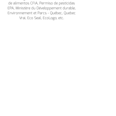
de alimentos CFIA, Permiso de pesticidas
EPA, Ministère du Développement durable,
Environnement et Parcs - Québec, Quebec
Vrai, Eco Seal, EcoLogo, etc.
Atomes es una empresa canadiense que
opera en 9 divisiones. Para la división de
protección de cultivos, Atomes ofrece una
amplia gama de Bio-nematicidas, Bio-
fungicidas, Bio-insecticidas y Bio-
fertilizantes como Novo Safe, Organocid 25,
Novo Treat, Novo Sect SC21, Ato Cide L, Neo
Boost, Bioxy Live, Ato Growth G20, Novo
Green, Organika, Organica, Calcigrow etc ...
Sobre nosotros